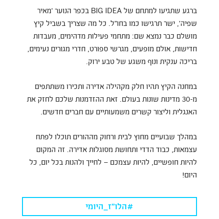
ברגע שתגיעו למתחם של BIG IDEA בכפר הנוער 'מאיר
שפיה', ישר תרגישו כמו בחו”ל. כל מה שצריך בשביל קיץ
מושלם כבר נמצא שם: מתחמי פעילות מדהימים, מעבדות
חדישות, אולם מופעים, מגרשי ספורט, חדרי מגורים נעימים,
בריכה ענקית ונוף משגע של טבע ירוק.
במחנה הקיץ תהיו חלק מקהילה אדירה ותכירו משתתפים
מ-30 מדינות שונות בעולם. זאת ההזדמנות שלכם לחזק את
האנגלית וליצור קשרים משמעותיים עם חברים חדשים.
במהלך שבועיים מחוץ לבית ורחוק מההורים תוכלו לפתח
עצמאות, כבוד הדדי ותחושת מסוגלות אדירה. זה המקום
להיות חופשיים, להיות עצמכם – לחייך ולהנות בכל יום, כל
היום!
#הלו"ז_היומי