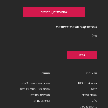
#תאריכים_ומחירים
שמרו על קשר, והצטרפו לניוזלטר!
דואר
אלקטרוני
(חובה)
מי אנחנו
החוויה
אודות BIG IDEA
מסלול ביגי – מחנה 7 ימים
הצוות
מסלול ביג – מחנה 13 ימים
שאלות נפוצות
תאריכים ומחירים
בלוג
הרשמה למחנה
מדיניות פרטיות