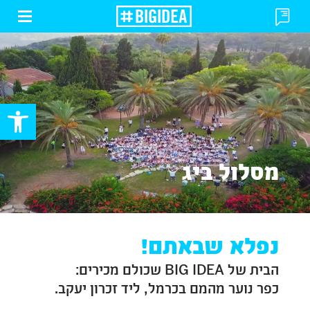
פתח
פתח
או
או
סגור
סגור
תפרי
טופס
פתח סרגל
מסלול ביג
נפלא שבאתם!
הבית של BIG IDEA שכולם מכירים:
כפר נוער מהמם בכרמל, ליד זכרון יעקב.