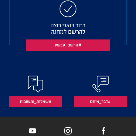
ברור שאני רוצה
להרשם למחנה
#הרשם_עכשיו
#דבר_איתנו
#שאלות_ותשובות