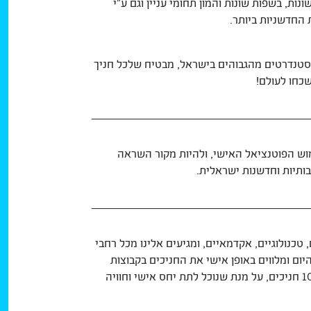
ות, בשפות שונות והמון תחומי עניין וגם ע”י
 החדשניות ביותר.
2003 בתחומי מחנות הקיץ וסטנדרטים מהגבוהים בישראל, מבטיח שלכל חניך
שכחו לעולם!
מוש הפוטנציאל האישי, ולהיות מקור השראה
בותיות וחדשנות ישראלית.
 טכנולוגיים, אקדמאיים, ומגיעים אלינו מכל רחבי
ום ומלווים באופן אישי את החניכים בקבוצות
הגיל החברתיות. אנו שומרים על יחס צמוד של איש צוות לכל 10 חניכים, על מנת שנוכל לתת יחס אישי וחוויה