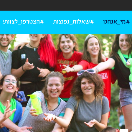
#מי_אנחנו
#שאלות_נפוצות
#הצטרפו_לצוות!