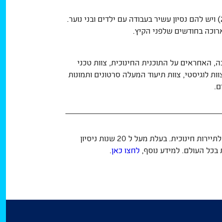
כל המדריכים במחנה הקיץ הם לרוב מעל גיל 18 (רובם מעל 21) ויש להם נסיון עשיר בעבודה עם ילדים ובני נוער.
ארוכה בחודשים שלפני הקיץ.
ה, האחראים על התוכנית החינוכית, צוות טכני
 לוגיסטי, צוות תיעוד המעלה סרטונים ותמונות
ם.
רעיון גדול הנה חלק מקבוצת ישראל אקספרטס בע"מ – חברה לתיירות חינוכית. בעלת מעל ל 20 שנות ניסיון
ת בכל העולם. למידע נוסף,
לחצו כאן
.