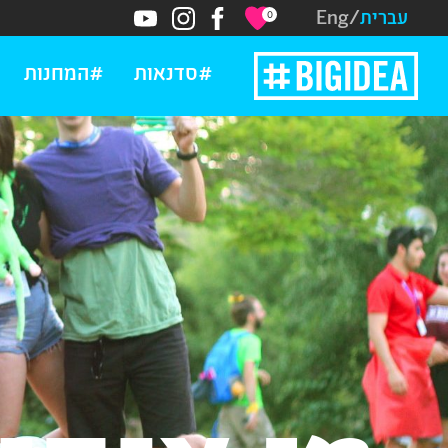
עברית
/
Eng
0
#סדנאות
#המחנות