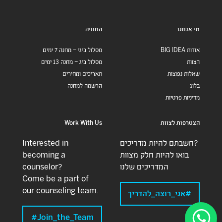
מי אנחנו
החוויה
אודות BIG IDEA
מסלול ביגי – מחנה 7 ימים
הצוות
מסלול ביג – מחנה 13 ימים
שאלות נפוצות
תאריכים ומחירים
בלוג
הרשמה למחנה
מדיניות פרטיות
הצטרפות לצוות
Work With Us
חשבתם להיות מדריכים?
Interested in
בואו להיות חלק מצוות
becoming a
המדריכים שלנו
counselor?
Come be a part of
our counseling team.
#אני_רוצה_להדריך
Join_the_Team#