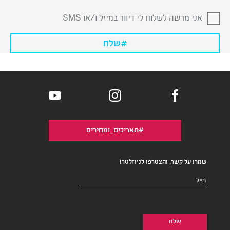
אני מרשה לשלוח לי דיוור במייל ו/או SMS
#תאריכים_ומחירים
שמרו על קשר, והצטרפו לניוזלטר!
דואר
אלקטרוני
(חובה)