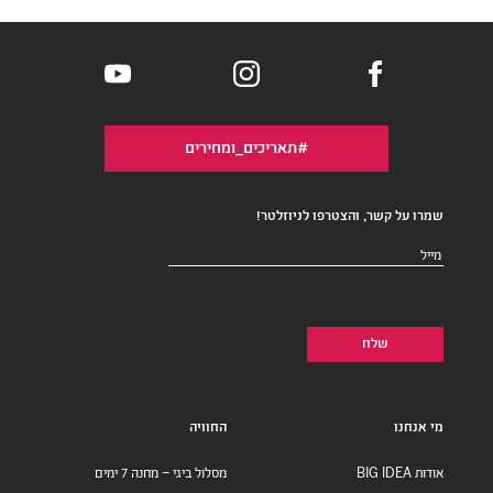
#תאריכים_ומחירים
שמרו על קשר, והצטרפו לניוזלטר!
דואר
אלקטרוני
(חובה)
מי אנחנו
החוויה
אודות BIG IDEA
מסלול ביגי – מחנה 7 ימים