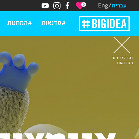
עברית
/
Eng
0
#סדנאות
#המחנות
חזור
אחורה
חזרה לעמוד
הסדנאות