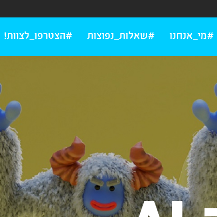
#מי_אנחנו
#שאלות_נפוצות
#הצטרפו_לצוות!