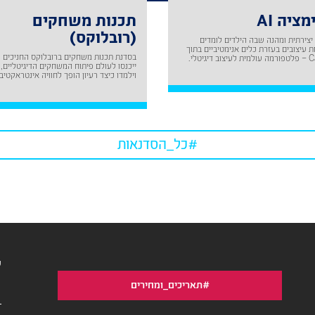
מציה AI
תכנות משחקים
(רובלוקס)
יצירתית ומהנה שבה הילדים לומדים
ת עיצובים בעזרת כלים אנימטיביים בתוך
בסדנת תכנות משחקים ברובלוקס החניכים
וב דיגיטלי.
ייכנסו לעולם פיתוח המשחקים הדיגיטליים,
וילמדו כיצד רעיון הופך לחוויה אינטראקטיבי
#כל_הסדנאות
ש
#תאריכים_ומחירים
ד
א