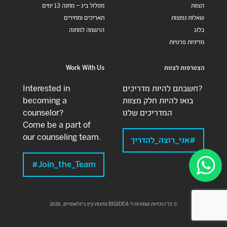
הצוות
מסלול ביג – מחנה 13 ימים
שאלות נפוצות
תאריכים ומחירים
בלוג
הרשמה למחנה
מדיניות פרטיות
הצטרפות לצוות
Work With Us
חשבתם להיות מדריכים?
Interested in
בואו להיות חלק מצוות
becoming a
המדריכים שלנו
counselor?
Come be a part of
our counseling team.
#אני_רוצה_להדריך
Join_the_Team#
© כל הזכויות שמורות ל-BIGIDEA מחנות קיץ בינלאומיים, 2026