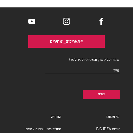
#תאריכים_ומחירים
שמרו על קשר, והצטרפו לניוזלטר!
דואר
אלקטרוני
(חובה)
מי אנחנו
החוויה
אודות BIG IDEA
מסלול ביגי – מחנה 7 ימים