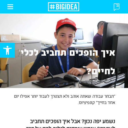
פתח
פתח
או
או
סגור
סגור
תפרי
טופס
פתח סרגל
איך הופכים תחביב לכלי
לחיים?
"תבחר עבודה שאתה אוהב ולא תצטרך לעבוד יותר אפילו יום
אחד בחייך" קונפיציוס.
נשמע יפה נכון? אבל איך הופכים תחביב