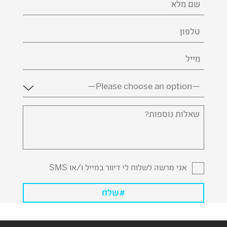
השם
שלך
(חובה)
טלפון
דואר
אלקטרוני
(חובה)
מדינה
(חובה)
שאלות
נוספות?
אני מרשה לשלוח לי דיוור במייל ו/או SMS