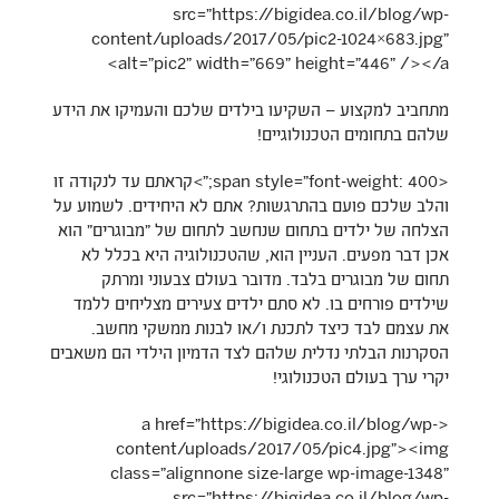
src="https://bigidea.co.il/blog/wp-
content/uploads/2017/05/pic2-1024×683.jpg"
alt="pic2" width="669" height="446" /></a>
מתחביב למקצוע – השקיעו בילדים שלכם והעמיקו את הידע
שלהם בתחומים הטכנולוגיים!
<span style="font-weight: 400;">קראתם עד לנקודה זו
והלב שלכם פועם בהתרגשות? אתם לא היחידים. לשמוע על
הצלחה של ילדים בתחום שנחשב לתחום של ״מבוגרים״ הוא
אכן דבר מפעים. העניין הוא, שהטכנולוגיה היא בכלל לא
תחום של מבוגרים בלבד. מדובר בעולם צבעוני ומרתק
שילדים פורחים בו. לא סתם ילדים צעירים מצליחים ללמד
את עצמם לבד כיצד לתכנת ו/או לבנות ממשקי מחשב.
הסקרנות הבלתי נדלית שלהם לצד הדמיון הילדי הם משאבים
יקרי ערך בעולם הטכנולוגי!
<a href="https://bigidea.co.il/blog/wp-
content/uploads/2017/05/pic4.jpg"><img
class="alignnone size-large wp-image-1348"