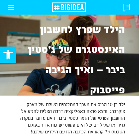
פתח
פתח
או
או
סגור
סגור
הילד שפרץ לחשבון
תפרי
טופס
פתח סרגל
האינסטגרם של ג׳סטין
ביבר – ואיך הגיבה
פייסבוק
ילד בן 10 הביס את מערך המתכנתים השלם של מארק
צוקרברג, ומצא פרצה באפליקציה דרכה הצליח להגיע אל
החשבון הפרטי של הזמר ג׳סטין ביבר. האם מדובר במקרה
נדיר, או שלילדים של היום פשוט יש כוח אדיר בעולם
הטכנולוגי? קראו את הכתבה הזו עם הילדים שלכם!