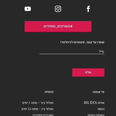
#תאריכים_ומחירים
שמרו על קשר, והצטרפו לניוזלטר!
דואר
אלקטרוני
(חובה)
מי אנחנו
החוויה
אודות BIG IDEA
מסלול ביגי – מחנה 7 ימים
הצוות
מסלול ביג – מחנה 13 ימים
שאלות נפוצות
תאריכים ומחירים