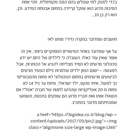
בכדי לספק למי שגולש בהם הגנה מקסימלית. זוהי אחת
הסיבות מדוע הוא שוקל קריירה בתחום אבטחת המידע. וכן,
הוא רק בן 10…
חושבים שמדובר במקרה נדיר? ממש לא!
על אף שמדובר באחד הסיפורים המסוקרים ביותר, אין זה
אומר שאין עוד כאלו. העובדה כי לילדים של היום יש ידע
טכנולוגי מרשים לא תמיד מצליחה להגיע אל הכותרות, אבל
למעשה – ישנם המון ילדים שלמרות גילם הצעיר מגיעים
לביצועים מרשימים בתחום הטכנולוגי לא פחות מהמבוגרים!
כך למשל, איתי פנקס, ילד ישראלי, פיתח עד גיל 14 לא
פחות מ-20 אפליקציות שהגיעו לחנות של חברת ״אפל״! אם
תשאלו אותו ואת חבריו מדוע הם עוסקים בתכנות, תשמעו
שמבחינתם מדובר בתחביב.
<a href="https://bigidea.co.il/blog/wp-
content/uploads/2017/05/pic2.jpg"><img
class="alignnone size-large wp-image-1346"