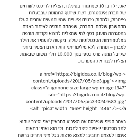
יאני, ילד בן 10 שמתגורר בפינלנד, הצליח להיכנס לשרתים
של חברת אינסטגרם, רשת שיתוף התמונות שבבעלות
פייסבוק, ולמחוק פרטים אישיים שמשתמשים אחרים העלו
מהחשבון שלהם. החברה, שפתחה תוכנית לאיתור באגים
במסגרתה מוענק כסף למי שמצליח למצוא נקודות תורפה
בפלטפורמות הטכנולוגיות שלה, ביקשה להעמיד את הילד
למבחן – ונותרה ללא מילים! יאני הוא האדם הצעיר ביותר
שקיבל ממנה פרס כספי בסך 10,000 דולר משום שבאמת
הצליח לנצח את המערכת.
<a href="https://bigidea.co.il/blog/wp-
content/uploads/2017/05/pic3.jpg"><img
class="alignnone size-large wp-image-1347"
src="https://bigidea.co.il/blog/wp-
content/uploads/2017/05/pic3-1024×683.jpg"
alt="pic3" width="669" height="446" /></a>
באתר הפיני שפירסם את האירוע התראיין יאני וסיפר שהוא
למד מסרטוני יו-טיוב כיצד לתכנת, וכי הוא ואחיו התאום
אימצו לעצמם תחביב: למצוא פרצות בכל מיני אתרים ברשת