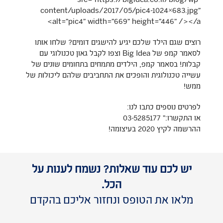
src="https://bigidea.co.il/blog/wp-
content/uploads/2017/05/pic4-1024×683.jpg"
alt="pic4" width="669" height="446" /></a>
רוצים שגם הילד שלכם יגיע להישגים דומים? שלחו אותו
לסאמר קמפ של Big Idea וצפו לקבל גאון טכנולוגי עם
קבלות! בסאמר קמפ, הילדים מתמחים בתחומים שונים של
עשייה טכנולוגית והופכים את התחביבים שלהם ליכולות של
ממש!
לפרטים נוספים כתבו לנו:
או התקשרו:" 03-5285177
ההרשמה לקיץ 2020 בעיצומה!
יש לכם עוד שאלות? נשמח לענות על
הכל.
מלאו את הטופס ונחזור אליכם בהקדם