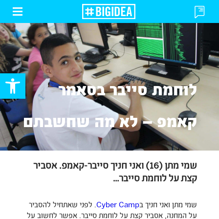
פתח
פתח
או
או
סגור
סגור
תפרי
טופס
פתח סרגל
לוחמת סייבר בסאמר
קאמפ – לא מה שחשבתם
שמי מתן (16) ואני חניך סייבר-קאמפ. אסביר
קצת על לוחמת סייבר…
שמי מתן ואני חניך ב
Cyber Camp
. לפני שאתחיל להסביר
על המחנה, אסביר קצת על לוחמת סייבר. אפשר לחשוב על