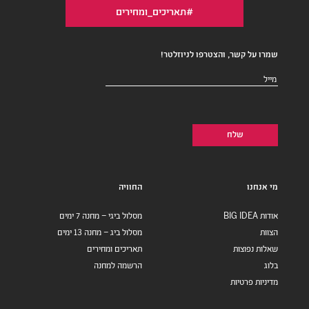
#תאריכים_ומחירים
שמרו על קשר, והצטרפו לניוזלטר!
דואר
אלקטרוני
(חובה)
מי אנחנו
החוויה
אודות BIG IDEA
מסלול ביגי – מחנה 7 ימים
הצוות
מסלול ביג – מחנה 13 ימים
שאלות נפוצות
תאריכים ומחירים
בלוג
הרשמה למחנה
מדיניות פרטיות