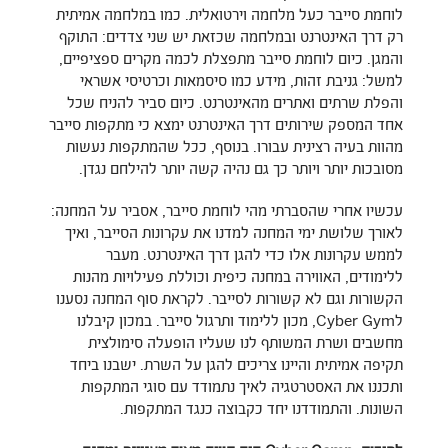
לוחמת סייבר כעל מלחמה וירטואלית. כמו במלחמה אמיתית
רק דרך האינטרנט ובמלחמה שכזאת יש שני צדדים: התוקף
והמגן. כיום לוחמת סייבר מתפצלת לכמה מקרים ספציפיים,
למשל: גניבת זהות, מידע כמו סיסמאות וכרטיסי אשראי
והפלת שרתים ואתרים מהאינטרנט. כיום סביר להניח שכל
אחד המספק שירותים דרך האינטרנט ימצא כי מתקפות סייבר
מהוות בעיה רצינית עבורו. בנוסף, ככל שהמתקפות נעשות
מסובכות יותר ויותר כך גם נהיה קשה יותר להילחם נגדן.
עכשיו אחרי שהסברתי מהי לוחמת סייבר, אסביר על המחנה:
לאורך שלושת ימי המחנה למדנו את עקרונות הסייבר, ואיך
לממש עקרונות אלו כדי להגן דרך האינטרנט. מעבר
ללימודים, האווירה במחנה כיפית וכוללת פעילויות מהנות
הקשורות וגם לא קשורות לסייבר. לקראת סוף המחנה נסענו
לCyber Gym, מכון ללימוד ותרגול סייבר. במכון קיבלנו
מחשבים ושרת המשותף לנו שעליו הופעלה סימולצית
תקיפה אמיתית והיינו צריכים להגן על השרת. ישבנו ביחד
ותכננו את האסטרטגיה לאיך נתמודד עם סוגי המתקפות
השונות. והתמודדנו יחד כקבוצה כנגד המתקפות.