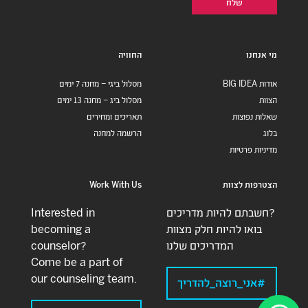
מי אנחנו
החוויה
אודות BIG IDEA
מסלול ביגי – מחנה 7 ימים
הצוות
מסלול ביג – מחנה 13 ימים
שאלות נפוצות
תאריכים ומחירים
בלוג
הרשמה למחנה
מדיניות פרטיות
הצטרפות לצוות
Work With Us
חשבתם להיות מדריכים?
Interested in
בואו להיות חלק מצוות
becoming a
המדריכים שלנו
counselor?
Come be a part of
our counseling team.
#אני_רוצה_להדריך