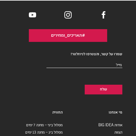
#תאריכים_ומחירים
שמרו על קשר, והצטרפו לניוזלטר!
דואר
אלקטרוני
(חובה)
מי אנחנו
החוויה
אודות BIG IDEA
מסלול ביגי – מחנה 7 ימים
הצוות
מסלול ביג – מחנה 13 ימים